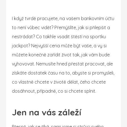
I když tvrdě pracujete, na vašem bankovním účtu
to není vůbec vidět? Přemýšlíte, jak si přilepšit a
nestrádat? Co takhle vsadit štěstí na
sportku
jackpot
? Nejvyšší cena může být vaše, a vy si
můžete konečně zařídit život tak, jak vám bude
vyhovovat. Nemusíte hned přestat pracovat, ale
získáte dostatek času na to, abyste si promysleli,
co vlastně chcete v životě dělat, čeho chcete
dosáhnout, případně, co si chcete splnit.
Jen na vás záleží
Přesně, jak se říká, sami jsme si strůjci svého