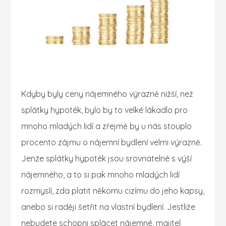
Kdyby byly ceny nájemného výrazně nižší, než
splátky hypoték, bylo by to velké lákadlo pro
mnoho mladých lidí a zřejmě by u nás stouplo
procento zájmu o nájemní bydlení velmi výrazně.
Jenže splátky hypoték jsou srovnatelné s výší
nájemného, a to si pak mnoho mladých lidí
rozmyslí, zda platit někomu cizímu do jeho kapsy,
anebo si raději šetřit na vlastní bydlení.
Jestliže
nebudete schopni splácet nájemné, majitel