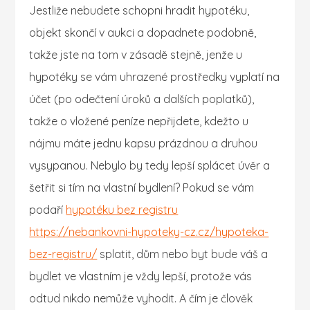
Jestliže nebudete schopni hradit hypotéku,
objekt skončí v aukci a dopadnete podobně,
takže jste na tom v zásadě stejně, jenže u
hypotéky se vám uhrazené prostředky vyplatí na
účet (po odečtení úroků a dalších poplatků),
takže o vložené peníze nepřijdete, kdežto u
nájmu máte jednu kapsu prázdnou a druhou
vysypanou.
Nebylo by tedy lepší splácet úvěr a
šetřit si tím na vlastní bydlení? Pokud se vám
podaří
hypotéku bez registru
https://nebankovni-hypoteky-cz.cz/hypoteka-
bez-registru/
splatit, dům nebo byt bude váš a
bydlet ve vlastním je vždy lepší, protože vás
odtud nikdo nemůže vyhodit. A čím je člověk