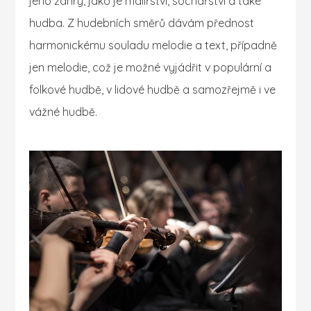
jeho žánry, jako je malířství, sochařství a také
hudba. Z hudebních směrů dávám přednost
harmonickému souladu melodie a text, případně
jen melodie, což je možné vyjádřit v populární a
folkové hudbě, v lidové hudbě a samozřejmě i ve
vážné hudbě.