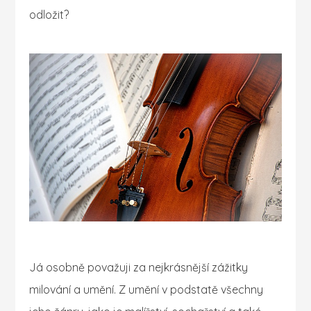
odložit?
Já osobně považuji za nejkrásnější zážitky
milování a umění. Z umění v podstatě všechny