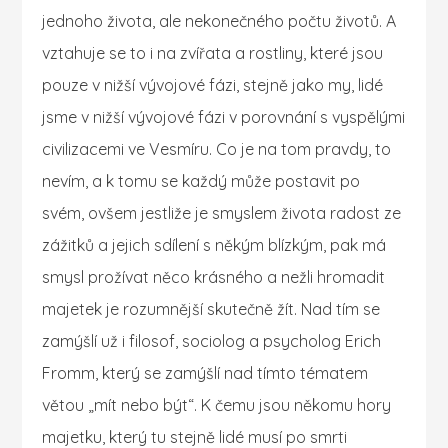
jednoho života, ale nekonečného počtu životů. A
vztahuje se to i na zvířata a rostliny, které jsou
pouze v nižší vývojové fázi, stejně jako my, lidé
jsme v nižší vývojové fázi v porovnání s vyspělými
civilizacemi ve Vesmíru. Co je na tom pravdy, to
nevím, a k tomu se každý může postavit po
svém, ovšem jestliže je smyslem života radost ze
zážitků a jejich sdílení s někým blízkým, pak má
smysl prožívat něco krásného a nežli hromadit
majetek je rozumnější skutečně žít. Nad tím se
zamýšlí už i filosof, sociolog a psycholog Erich
Fromm, který se zamýšlí nad tímto tématem
větou „mít nebo být“. K čemu jsou někomu hory
majetku, který tu stejně lidé musí po smrti