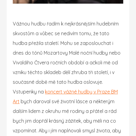
Vážnou hudbu řadím k nejkrásnějším hudebním
skvostům a vůbec se nedivím tomu, že tato
hudba přežila staletí. Mohu se zaposlouchat i
dnes do tónů Mozartovy Malé noční hudby nebo
Vivaldiho Čtvera ročních období a ačkoli mě od
vzniku těchto skladeb dělí zhruba tři století, i v
současné době mě tato hudba oslovuje.
Vstupenky na
koncert vážné hudby v Praze BM
Art
bych daroval své životní lásce a některým
dalším lidem z okruhu mé rodiny a přátel a rád
bych jim dopřál krásný zážitek, aby měli na co
vzpomínat. Aby i jím naplňovali smysl života, aby