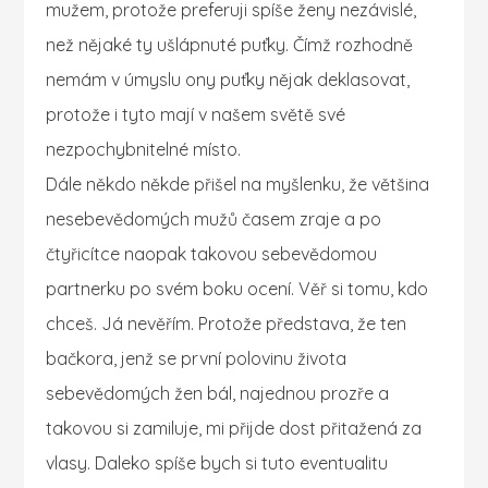
mužem, protože preferuji spíše ženy nezávislé,
než nějaké ty ušlápnuté puťky. Čímž rozhodně
nemám v úmyslu ony puťky nějak deklasovat,
protože i tyto mají v našem světě své
nezpochybnitelné místo.
Dále někdo někde přišel na myšlenku, že většina
nesebevědomých mužů časem zraje a po
čtyřicítce naopak takovou sebevědomou
partnerku po svém boku ocení. Věř si tomu, kdo
chceš. Já nevěřím. Protože představa, že ten
bačkora, jenž se první polovinu života
sebevědomých žen bál, najednou prozře a
takovou si zamiluje, mi přijde dost přitažená za
vlasy. Daleko spíše bych si tuto eventualitu