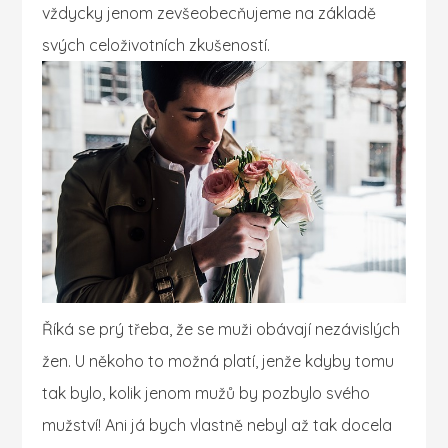
vždycky jenom zevšeobecňujeme na základě
svých celoživotních zkušeností.
Říká se prý třeba, že se muži obávají nezávislých
žen. U někoho to možná platí, jenže kdyby tomu
tak bylo, kolik jenom mužů by pozbylo svého
mužství! Ani já bych vlastně nebyl až tak docela