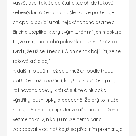
vysvětloval tak, že po čtyřicítce přijde taková
sebevědomá žena na myšlenku, že potřebuje
chlapa, a pořídí si tak nějakého toho osaměle
žijícího uťáplíka, který svým „zráním“ jen maskuje
to, že mu jeho drahá polovička rázně přikázala
tvrdit, že už se jí nebojí. A on se tak bojí říci, že se
takové stále bojí.
K dalším bludům, jež se o mužích podle
tradují,
patří, že muži zbožňují, když na sobě ženy mají
rafinované oděvy, krátké sukně a hluboké
výstřihy, push-upky a podobně. Že prý to muže
rajcuje. A ano, rajcuje. Jenže ať si na sebe žena
vezme cokoliv, nikdy u muže nemá šanci
zabodovat více, než když se před ním promenuje