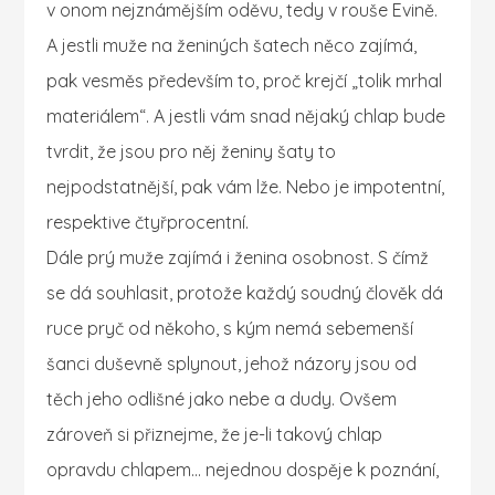
v onom nejznámějším oděvu, tedy v rouše Evině.
A jestli muže na ženiných šatech něco zajímá,
pak vesměs především to, proč krejčí „tolik mrhal
materiálem“. A jestli vám snad nějaký chlap bude
tvrdit, že jsou pro něj ženiny šaty to
nejpodstatnější, pak vám lže. Nebo je impotentní,
respektive čtyřprocentní.
Dále prý muže zajímá i ženina osobnost. S čímž
se dá souhlasit, protože každý soudný člověk dá
ruce pryč od někoho, s kým nemá sebemenší
šanci duševně splynout, jehož názory jsou od
těch jeho odlišné jako nebe a dudy. Ovšem
zároveň si přiznejme, že je-li takový chlap
opravdu chlapem… nejednou dospěje k poznání,