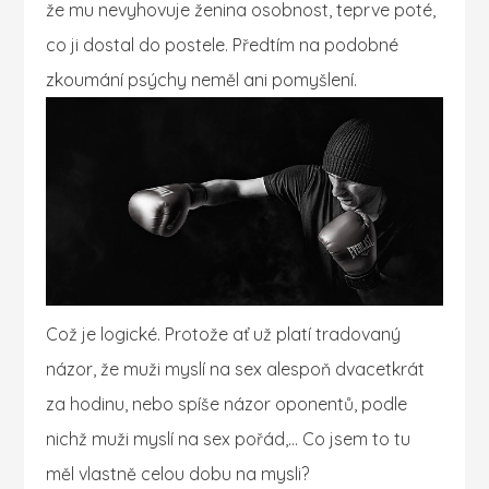
že mu nevyhovuje ženina osobnost, teprve poté,
co ji dostal do postele. Předtím na podobné
zkoumání psýchy neměl ani pomyšlení.
Což je logické. Protože ať už platí tradovaný
názor, že muži myslí na sex alespoň dvacetkrát
za hodinu, nebo spíše názor oponentů, podle
nichž muži myslí na sex pořád,… Co jsem to tu
měl vlastně celou dobu na mysli?