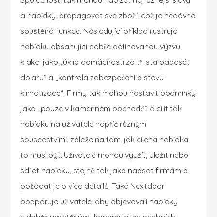
Společnosti tak mohou nabízet nejrůznější slevy
a nabídky, propagovat své zboží, což je nedávno
spuštěná funkce. Následující příklad ilustruje
nabídku obsahující dobře definovanou výzvu
k akci jako „úklid domácnosti za tři sta padesát
dolarů“ a „kontrola zabezpečení a stavu
klimatizace“. Firmy tak mohou nastavit podmínky
jako „pouze v kamenném obchodě“ a cílit tak
nabídku na uživatele napříč různými
sousedstvími, záleže na tom, jak cílená nabídka
to musí být. Uživatelé mohou využít, uložit nebo
sdílet nabídku, stejně tak jako napsat firmám a
požádat je o více detailů. Také Nextdoor
podporuje uživatele, aby objevovali nabídky