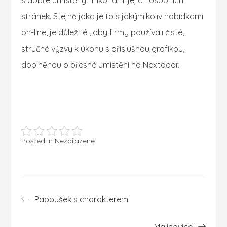
s dobře umístěnými ikonami jejich osobních
stránek. Stejně jako je to s jakýmikoliv nabídkami
on-line, je důležité , aby firmy používali čisté,
stručné výzvy k úkonu s příslušnou grafikou,
doplněnou o přesné umístění na Nextdoor.
Posted in Nezařazené
Navigace
Papoušek s charakterem
pro
příspěvek