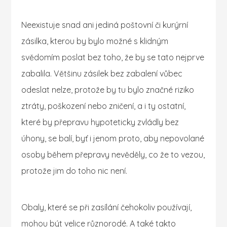
Neexistuje snad ani jediná poštovní či kurýrní
zásilka, kterou by bylo možné s klidným
svědomím poslat bez toho, že by se tato nejprve
zabalila. Většinu zásilek bez zabalení vůbec
odeslat nelze, protože by tu bylo značné riziko
ztráty, poškození nebo zničení, a i ty ostatní,
které by přepravu hypoteticky zvládly bez
úhony, se balí, byť i jenom proto, aby nepovolané
osoby během přepravy nevěděly, co že to vezou,
protože jim do toho nic není.
Obaly, které se při zasílání čehokoliv používají,
mohou být velice různorodé. A také takto