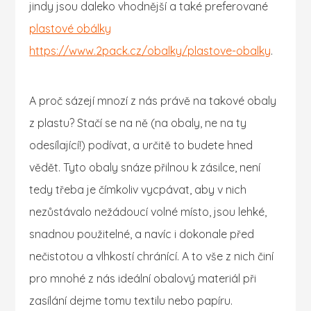
jindy jsou daleko vhodnější a také preferované
plastové obálky
https://www.2pack.cz/obalky/plastove-obalky
.
A proč sázejí mnozí z nás právě na takové obaly
z plastu? Stačí se na ně (na obaly, ne na ty
odesílající!) podívat, a určitě to budete hned
vědět. Tyto obaly snáze přilnou k zásilce, není
tedy třeba je čímkoliv vycpávat, aby v nich
nezůstávalo nežádoucí volné místo, jsou lehké,
snadnou použitelné, a navíc i dokonale před
nečistotou a vlhkostí chránící. A to vše z nich činí
pro mnohé z nás ideální obalový materiál při
zasílání dejme tomu textilu nebo papíru.