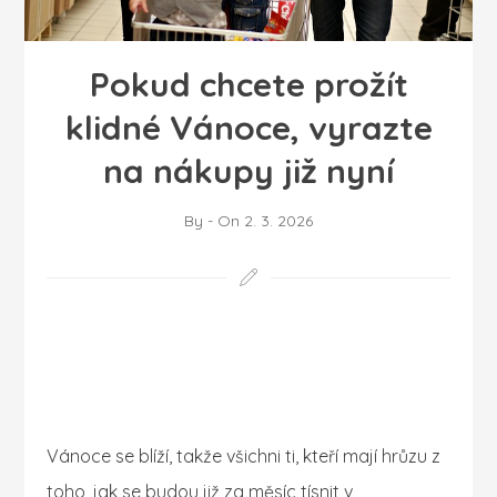
Pokud chcete prožít
klidné Vánoce, vyrazte
na nákupy již nyní
By
-
On
2. 3. 2026
Vánoce se blíží, takže všichni ti, kteří mají hrůzu z
toho, jak se budou již za měsíc tísnit v