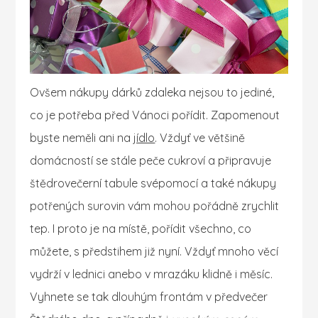
Ovšem nákupy dárků zdaleka nejsou to jediné,
co je potřeba před Vánoci pořídit. Zapomenout
byste neměli ani na
jídlo
. Vždyť ve většině
domácností se stále peče cukroví a připravuje
štědrovečerní tabule svépomocí a také nákupy
potřených surovin vám mohou pořádně zrychlit
tep. I proto je na místě, pořídit všechno, co
můžete, s předstihem již nyní. Vždyť mnoho věcí
vydrží v lednici anebo v mrazáku klidně i měsíc.
Vyhnete se tak dlouhým frontám v předvečer