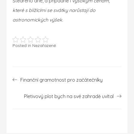
Štědrého dne, a případně i
vysokým cenám,
které s blížícími se svátky narůstají do
astronomických výšek.
Posted in Nezařazené
Navigace
Finanční gramotnost pro začátečníky
pro
příspěvek
Pletivový plot bych na své zahradě uvítal