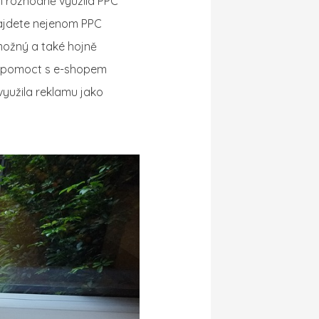
h rozhodně využila PPC
najdete nejenom PPC
možný a také hojně
dy pomoct s e-shopem
yužila reklamu jako