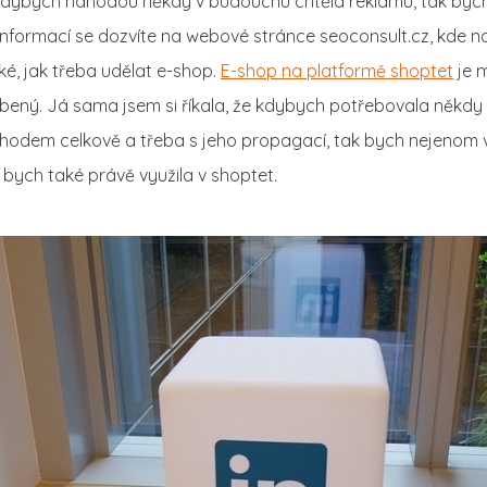
 kdybych náhodou někdy v budoucnu chtěla reklamu, tak byc
e informací se dozvíte na webové stránce seoconsult.cz, kde 
ké, jak třeba udělat e-shop.
E-shop na platformě shoptet
je 
líbený. Já sama jsem si říkala, že kdybych potřebovala něk
odem celkově a třeba s jeho propagací, tak bych nejenom v
o bych také právě využila v shoptet.