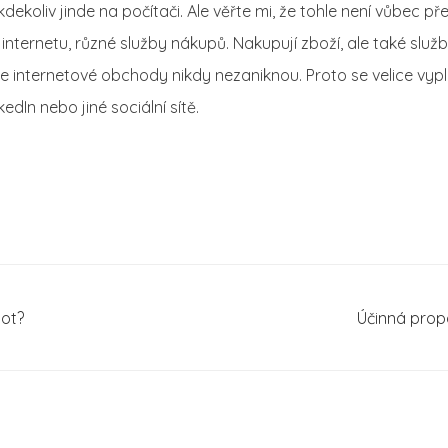
kdekoliv jinde na počítači. Ale věřte mi, že tohle není vůbec pře
y internetu, různé služby nákupů. Nakupují zboží, ale také sl
e internetové obchody nikdy nezaniknou. Proto se velice vyplat
edIn nebo jiné sociální sítě.
lot?
Účinná prop