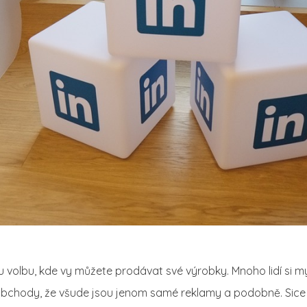
 volbu, kde vy můžete prodávat své výrobky. Mnoho lidí si mysl
obchody, že všude jsou jenom samé reklamy a podobně. Sice 