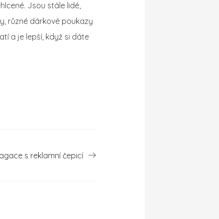
hlcené. Jsou stále lidé,
užby, různé dárkové poukazy
í a je lepší, když si dáte
agace s reklamní čepicí