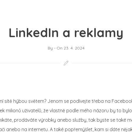
LinkedIn a reklamy
By
-
On
23. 4. 2024
iální sítě hýbou světem? Jenom se podívejte třeba na Facebo
tek milionů uživatelů, že vlastně podle mého názoru by to bylo
ikáte, prodáváte výrobky anebo služby, tak byste se také mě
i anebo na internetu. A také popřemýšlet, kam si dáte nějak