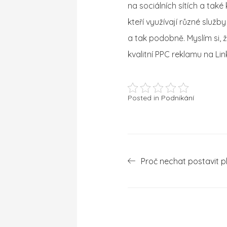
na sociálních sítích a také 
kteří využívají různé služb
a tak podobně. Myslím si, ž
kvalitní PPC reklamu na Link
Posted in
Podnikání
Navigace
Proč nechat postavit p
pro
příspěvek