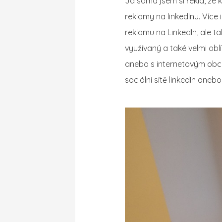
Já sama jsem si řekla, že
reklamy na linkedInu. Víc
reklamu na LinkedIn, ale ta
využívaný a také velmi ob
anebo s internetovým obch
sociální sítě linkedIn aneb