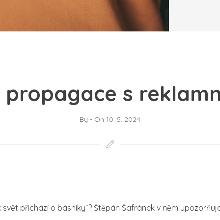
 propagace s reklamní
By
-
On
10. 5. 2024
k svět přichází o básníky“? Štěpán Šafránek v něm upozorňuj