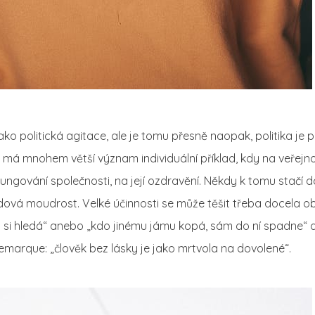
 politická agitace, ale je tomu přesně naopak, politika je pl
 má mnohem větší význam individuální příklad, kdy na veřejno
fungování společnosti, na její ozdravění. Někdy k tomu stačí 
lidová moudrost. Velké účinnosti se může těšit třeba docela o
 si hledá“ anebo „kdo jinému jámu kopá, sám do ní spadne“ a
emarque: „člověk bez lásky je jako mrtvola na dovolené“.