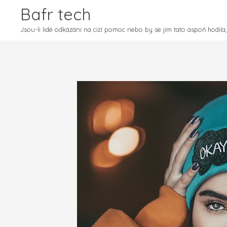
Bafr tech
Jsou-li lidé odkázáni na cizí pomoc nebo by se jim tato aspoň hodila, 