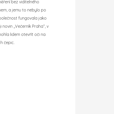
ěření bez viditelného
hem, a jemu to nebylo po
společnost fungovala jako
ji novin „Večerník Praha“, v
hla lidem otevřít oči na
h čepic.