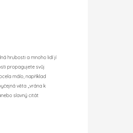
ná hrubosti a mnoho lidí jí
sti propagujete svůj
docela málo, například
byčejná věta „vrána k
nebo slavný citát