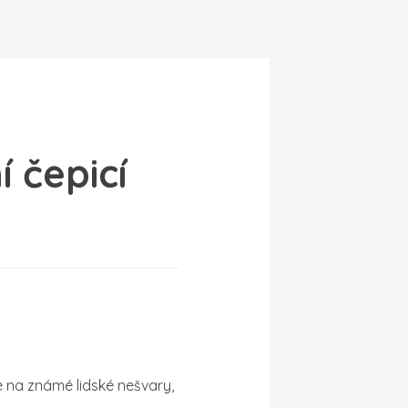
 čepicí
e na známé lidské nešvary,